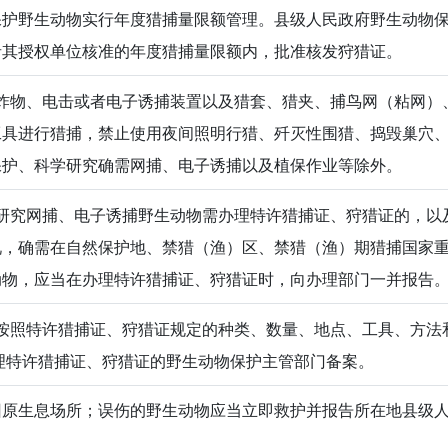
保护野生动物实行年度猎捕量限额管理。县级人民政府野生动物
者其授权单位核准的年度猎捕量限额内，批准核发狩猎证。
炸物、电击或者电子诱捕装置以及猎套、猎夹、捕鸟网（粘网）
工具进行猎捕，禁止使用夜间照明行猎、歼灭性围猎、捣毁巢穴
保护、科学研究确需网捕、电子诱捕以及植保作业等除外。
研究网捕、电子诱捕野生动物需办理特许猎捕证、狩猎证的，以
况，确需在自然保护地、禁猎（渔）区、禁猎（渔）期猎捕国家
动物，应当在办理特许猎捕证、狩猎证时，向办理部门一并报告
按照特许猎捕证、狩猎证规定的种类、数量、地点、工具、方法
理特许猎捕证、狩猎证的野生动物保护主管部门备案。
回原生息场所；误伤的野生动物应当立即救护并报告所在地县级