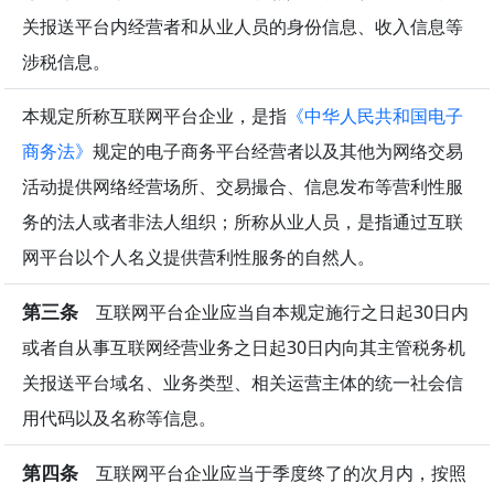
关报送平台内经营者和从业人员的身份信息、收入信息等
涉税信息。
本规定所称互联网平台企业，是指
《中华人民共和国电子
商务法》
规定的电子商务平台经营者以及其他为网络交易
活动提供网络经营场所、交易撮合、信息发布等营利性服
务的法人或者非法人组织；所称从业人员，是指通过互联
网平台以个人名义提供营利性服务的自然人。
第三条
互联网平台企业应当自本规定施行之日起30日内
或者自从事互联网经营业务之日起30日内向其主管税务机
关报送平台域名、业务类型、相关运营主体的统一社会信
用代码以及名称等信息。
第四条
互联网平台企业应当于季度终了的次月内，按照